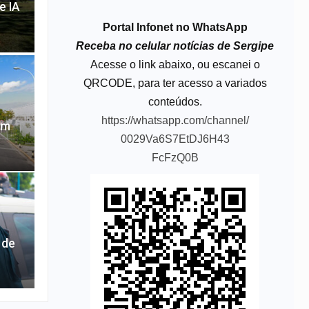
e IA
Portal Infonet no WhatsApp
Receba no celular notícias de Sergipe
Acesse o link abaixo, ou escanei o
QRCODE, para ter acesso a variados
conteúdos.
https://whatsapp.com/channel/
em
0029Va6S7EtDJ6H43
FcFzQ0B
 de