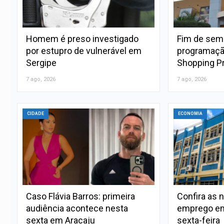
Homem é preso investigado
Fim de sem
por estupro de vulnerável em
programaçã
Sergipe
Shopping P
7 ago, 2026
7 ago, 2026
CIDADE
ECONOMIA
Caso Flávia Barros: primeira
Confira as 
audiência acontece nesta
emprego em
sexta em Aracaju
sexta-feira