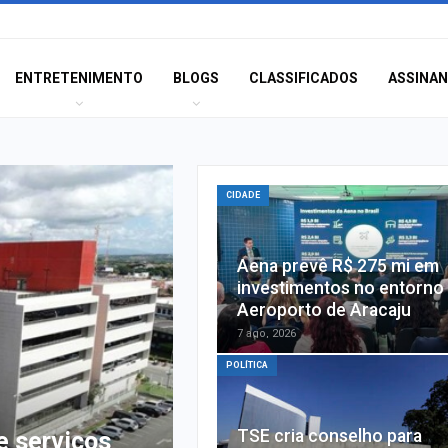
ENTRETENIMENTO
BLOGS
CLASSIFICADOS
ASSINA
CIDADE
Aena prevê R$ 275 mi em
investimentos no entorno
Aeroporto de Aracaju
7 ago, 2026
POLÍTICA
TSE cria conselho para
e serviços