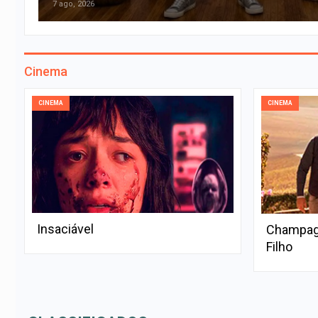
7 ago, 2026
Cinema
CINEMA
CINEMA
Insaciável
Champagn
Filho