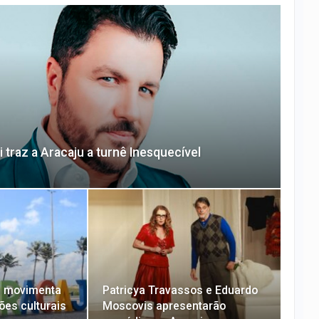
 traz a Aracaju a turnê Inesquecível
u movimenta
Patricya Travassos e Eduardo
ões culturais
Moscovis apresentarão