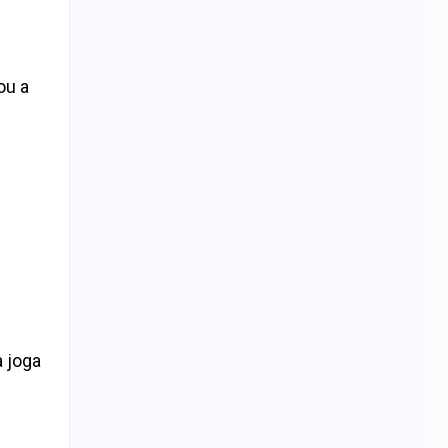
ou a
 joga