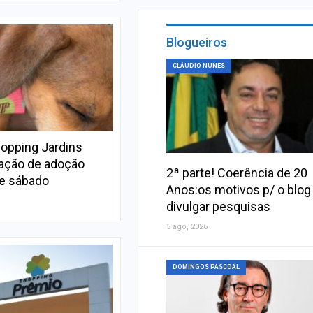
Blogueiros
CLÁUDIO NUNES
opping Jardins
ção de adoção
2ª parte! Coerência de 20
te sábado
Anos:os motivos p/ o blog
divulgar pesquisas
5 ago, 2026
DOMINGOS PASCOAL