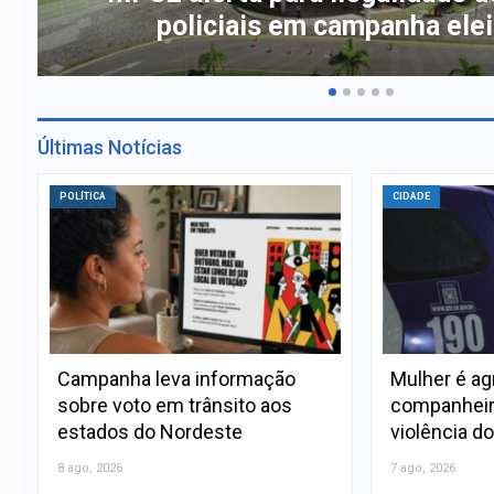
policiais em campanha elei
Últimas Notícias
POLÍTICA
CIDADE
Campanha leva informação
Mulher é ag
sobre voto em trânsito aos
companheir
estados do Nordeste
violência d
8 ago, 2026
7 ago, 2026