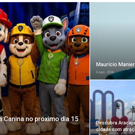
Maurício Manieri
6 ago, 2026
a Canina no próximo dia 15
Descubra Aracaj
cidade com atraç