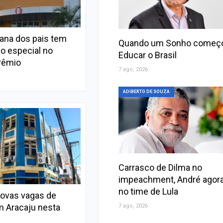
ana dos pais tem
Quando um Sonho começ
o especial no
Educar o Brasil
rêmio
7 ago, 2026
ADIBERTO DE SOUZA
Carrasco de Dilma no
impeachment, André agora
no time de Lula
novas vagas de
 Aracaju nesta
7 ago, 2026