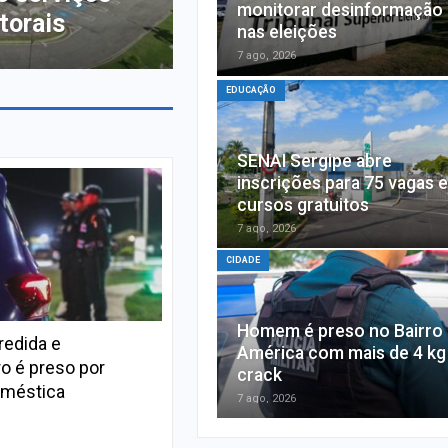
monitorar desinformação 
torais
nas eleições
7 ago, 2026
EDUCAÇÃO
SENAI Sergipe abre
inscrições para 75 vagas 
cursos gratuitos
7 ago, 2026
CIDADE
Homem é preso no Bairro
redida e
América com mais de 4 kg
o é preso por
crack
oméstica
7 ago, 2026