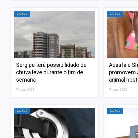
CIDADE
CIDADE
Sergipe terá possibilidade de
Adasfa e Sh
chuva leve durante o fim de
promovem a
semana
animal nes
7 ago, 2026
7 ago, 2026
CIDADE
CIDADE